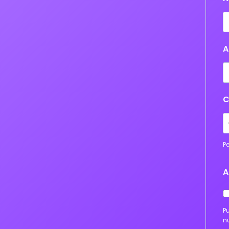
A
C
P
A
P
n