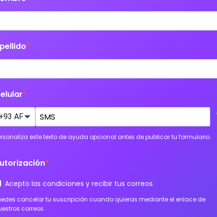
pellido
elular
ersonaliza este texto de ayuda opcional antes de publicar tu formulario.
utorización
Acepto las condiciones y recibir tus correos.
uedes cancelar tu suscripción cuando quieras mediante el enlace de
uestros correos.