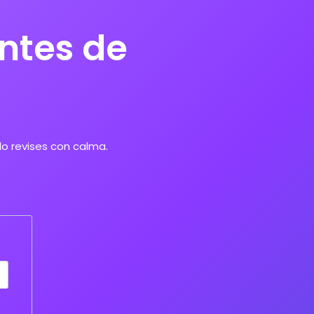
ntes de
lo revises con calma.