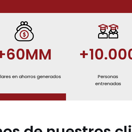
+60MM
+10.00
lares en ahorros generados
Personas
entrenadas
os de nuestros cl