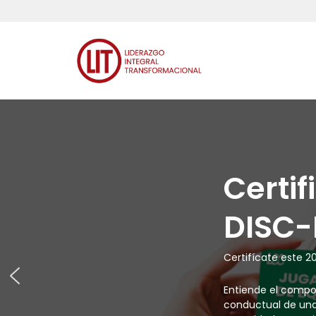
Saltar
al
contenido
Certif
DISC-
Certifícate este 2
Entiende el compor
conductual de una