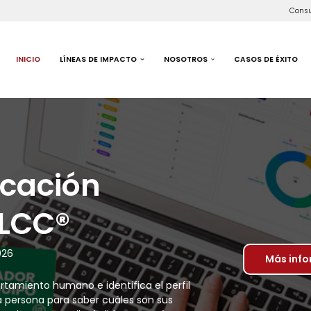
Consu
INICIO
LÍNEAS DE IMPACTO
NOSOTROS
CASOS DE ÉXITO
icación
LCC®
026
Más inf
tamiento humano e identifica el perfil
 persona para saber cuáles son sus