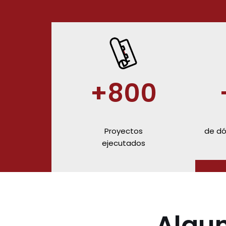
+800
Proyectos
de dó
ejecutados
Algun