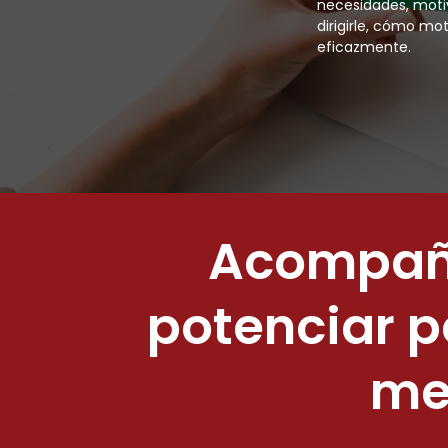
necesidades, motiv
dirigirle, cómo m
eficazmente.
Acompaña
potenciar p
mej