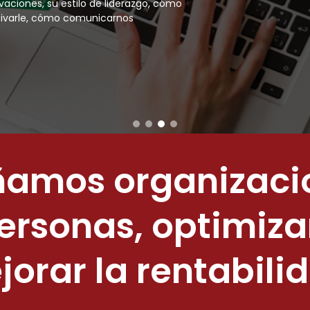
aciones, su estilo de liderazgo, cómo
otivarle, cómo comunicarnos
mos organizaci
ersonas, optimiza
orar la rentabili