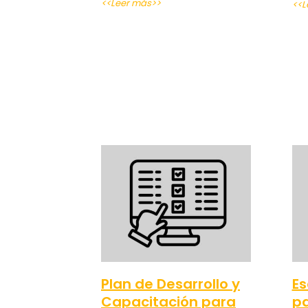
<<Leer más>>
<<L
Plan de Desarrollo y
Es
Capacitación para
pa