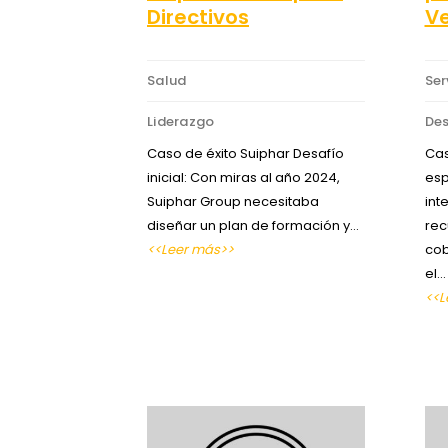
Directivos
V
Salud
Ser
Liderazgo
Des
Caso de éxito Suiphar Desafío
Cas
inicial: Con miras al año 2024,
esp
Suiphar Group necesitaba
int
diseñar un plan de formación y…
rec
<<Leer más>>
cob
el…
<<L