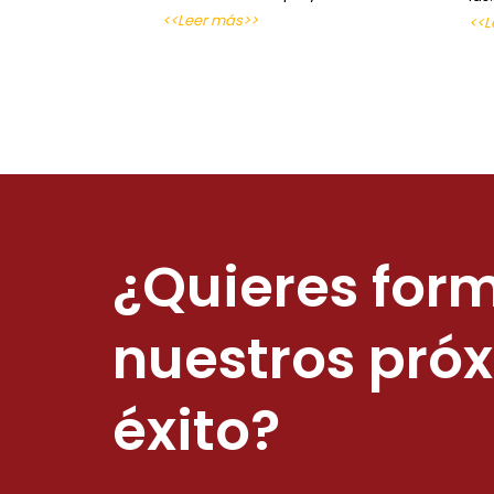
<<Leer más>>
<<L
¿Quieres form
nuestros pró
éxito?