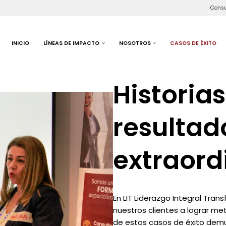
Consu
INICIO
LÍNEAS DE IMPACTO
NOSOTROS
CASOS DE ÉXITO
Historia
resultad
extraord
En LIT Liderazgo Integral Tran
nuestros clientes a lograr me
de estos casos de éxito demu