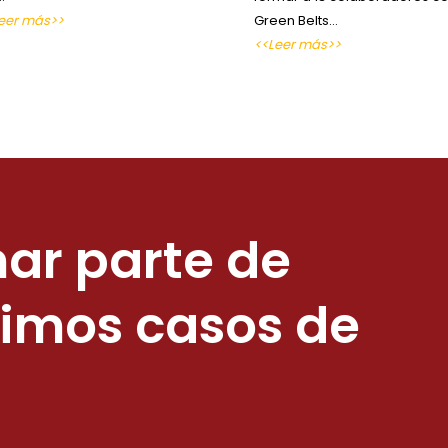
eer más>>
Green Belts…
<<Leer más>>
ar parte de
ximos casos de