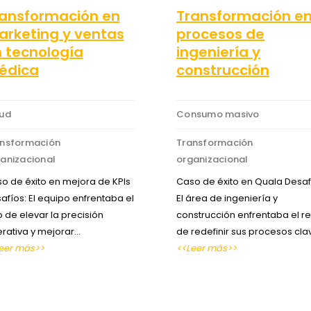
ansformación en
Transformación e
rketing y ventas
procesos de
 tecnología
ingeniería y
édica
construcción
lud
Consumo masivo
ansformación
Transformación
anizacional
organizacional
o de éxito en mejora de KPIs
Caso de éxito en Quala Desaf
afíos: El equipo enfrentaba el
El área de ingeniería y
o de elevar la precisión
construcción enfrentaba el re
rativa y mejorar…
de redefinir sus procesos cl
eer más>>
<<Leer más>>