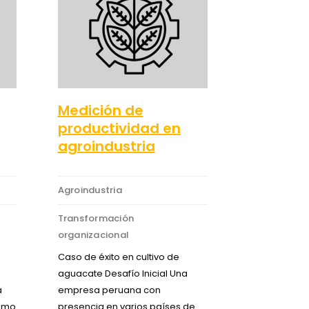
Medición de
productividad en
agroindustria
Agroindustria
Transformación
organizacional
Caso de éxito en cultivo de
aguacate Desafío Inicial Una
a
empresa peruana con
como
presencia en varios países de