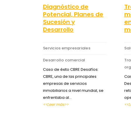
Diagnóstico de
Tr
Potencial, Planes de
ma
Sucesión y
en
Desarrollo
m
Servicios empresariales
Sa
Desarrollo comercial
Tr
org
Caso de éxito CBRE Desafíos:
CBRE, una de las principales
Cas
empresas de servicios
Des
inmobiliarios a nivel mundial, se
ret
enfrentaba al…
ope
<<Leer más>>
<<L