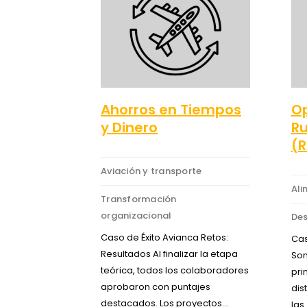
Ahorros en Tiempos
Op
y Dinero
Ru
(
Aviación y transporte
Ali
Transformación
organizacional
Des
Caso de Éxito Avianca Retos:
Cas
Resultados Al finalizar la etapa
Son
teórica, todos los colaboradores
pri
aprobaron con puntajes
dis
destacados. Los proyectos…
las