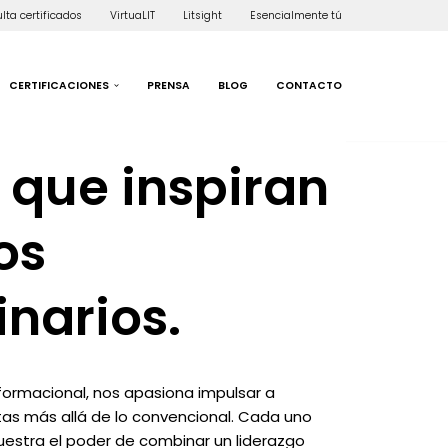
lta certificados
VirtuaLIT
Litsight
Esencialmente tú
CERTIFICACIONES
PRENSA
BLOG
CONTACTO
s que inspiran
os
inarios.
sformacional, nos apasiona impulsar a
tas más allá de lo convencional. Cada uno
estra el poder de combinar un liderazgo