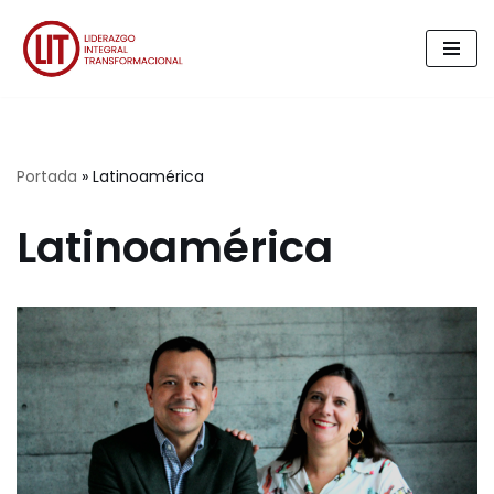
Saltar
al
contenido
Portada
»
Latinoamérica
Latinoamérica