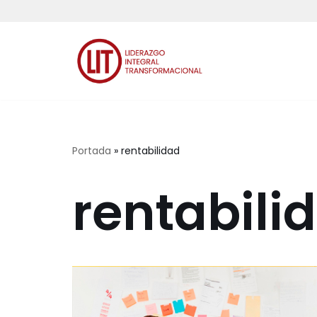
Saltar
al
contenido
Portada
»
rentabilidad
rentabili