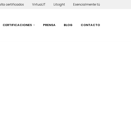
lta certificados
VirtuaLIT
Litsight
Esencialmente tú
CERTIFICACIONES
PRENSA
BLOG
CONTACTO