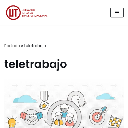
Saltar
al
contenido
Portada
»
teletrabajo
teletrabajo