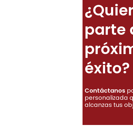
¿Quie
parte 
próxi
éxito?
Contáctanos
pa
personalizada q
alcanzas tus obj