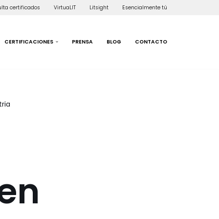
lta certificados
VirtuaLIT
Litsight
Esencialmente tú
CERTIFICACIONES
PRENSA
BLOG
CONTACTO
ria
 en