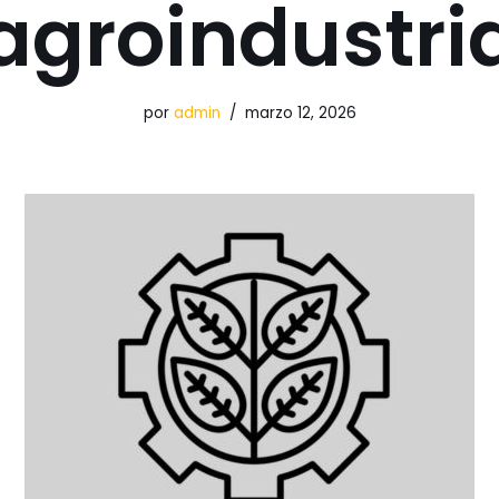
agroindustri
por
admin
marzo 12, 2026