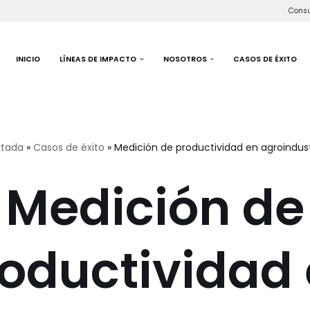
Consu
INICIO
LÍNEAS DE IMPACTO
NOSOTROS
CASOS DE ÉXITO
rtada
»
Casos de éxito
»
Medición de productividad en agroindust
Medición de
oductividad