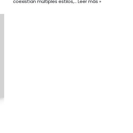
coexistían múltiples estilos,…
Leer más »