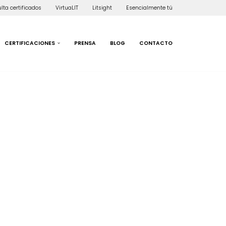
lta certificados
VirtuaLIT
Litsight
Esencialmente tú
CERTIFICACIONES
PRENSA
BLOG
CONTACTO