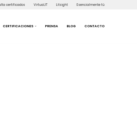
lta certificados
VirtuaLIT
Litsight
Esencialmente tú
CERTIFICACIONES
PRENSA
BLOG
CONTACTO