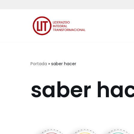
Saltar
al
contenido
Portada
»
saber hacer
saber ha