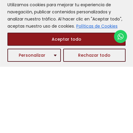
Utilizamos cookies para mejorar tu experiencia de
por
Ana María Navarro
navegación, publicar contenidos personalizados y
Desarrollo de competencias
,
Management y Liderazgo
analizar nuestro tráfico. Al hacer clic en "Aceptar todo",
julio 10, 2023
aceptas nuestro uso de cookies.
Políticas de Cookies
En el dinámico mundo empresarial, el liderazgo juega un
Aceptar todo
papel crucial en el éxito y crecimiento de cualquier
organización. Sin embargo, existen varios mitos y
conceptos erróneos sobre lo que…
Leer más »
Personalizar
Rechazar todo