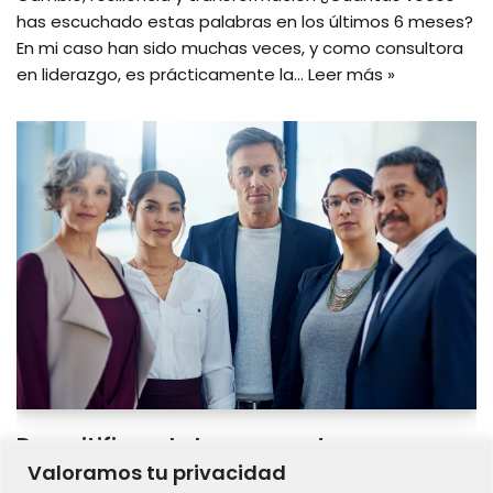
has escuchado estas palabras en los últimos 6 meses?
En mi caso han sido muchas veces, y como consultora
en liderazgo, es prácticamente la…
Leer más »
Desmitificando los conceptos
Valoramos tu privacidad
tradicionales de Liderazgo