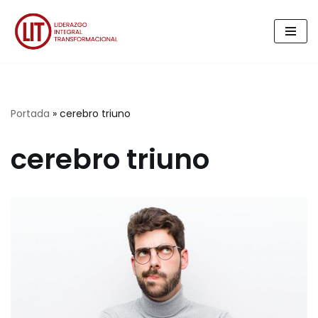
Saltar
al
contenido
Portada
»
cerebro triuno
cerebro triuno