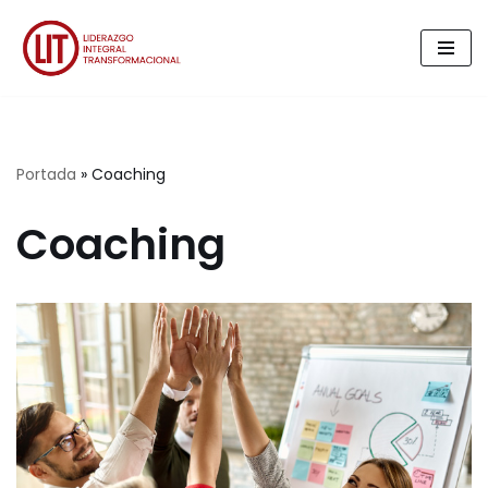
Saltar
al
contenido
Portada
»
Coaching
Coaching