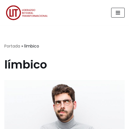
Saltar
al
contenido
Portada
»
límbico
límbico