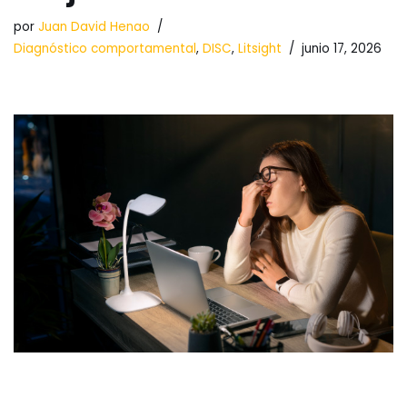
por
Juan David Henao
Diagnóstico comportamental
,
DISC
,
Litsight
junio 17, 2026