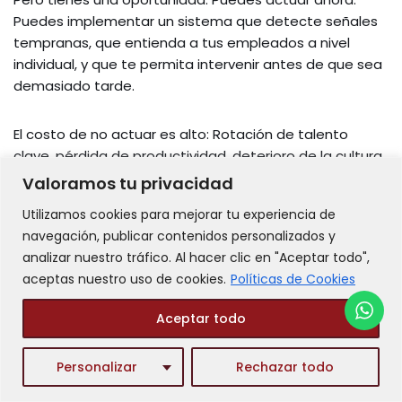
Puedes implementar un sistema que detecte señales
tempranas, que entienda a tus empleados a nivel
individual, y que te permita intervenir antes de que sea
demasiado tarde.
El costo de no actuar es alto: Rotación de talento
clave, pérdida de productividad, deterioro de la cultura,
costos de reemplazo. El costo de actuar es bajo: Un
Valoramos tu privacidad
diagnóstico comportamental periódico,
Utilizamos cookies para mejorar tu experiencia de
entrenamientos para gerentes, un protocolo de
navegación, publicar contenidos personalizados y
intervención claro.
analizar nuestro tráfico. Al hacer clic en "Aceptar todo",
aceptas nuestro uso de cookies.
Políticas de Cookies
Aceptar todo
Personalizar
Rechazar todo
¿Cuál es tu próximo paso?