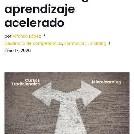
aprendizaje
acelerado
por
Alfonso López
Desarrollo de competencias
,
Formación
,
LITraining
junio 17, 2026