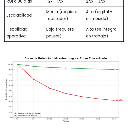
ROI a 90 días
1.2x – 1.5x
2.5x – 3.5x
Media (requiere
Alta (digital +
Escalabilidad
facilitador)
distribuido)
Flexibilidad
Baja (requiere
Alta (se integra
operativa
pausar)
en trabajo)