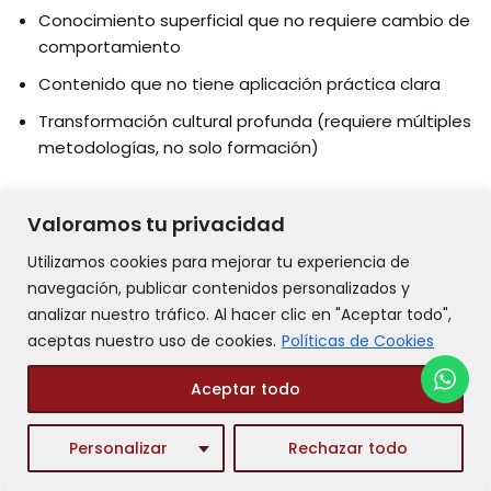
Conocimiento superficial que no requiere cambio de
comportamiento
Contenido que no tiene aplicación práctica clara
Transformación cultural profunda (requiere múltiples
metodologías, no solo formación)
Paso 2: Diseñar contenido modular y
Valoramos tu privacidad
aplicable
Utilizamos cookies para mejorar tu experiencia de
navegación, publicar contenidos personalizados y
Una vez identificada la necesidad, el diseño es crítico.
analizar nuestro tráfico. Al hacer clic en "Aceptar todo",
Aquí está la diferencia entre «dividir un curso en partes»
aceptas nuestro uso de cookies.
Políticas de Cookies
y «diseñar microlearning real».
Aceptar todo
Estructura de un módulo de microlearning efectivo:
Personalizar
Rechazar todo
Hook (30 segundos): ¿Por qué esto importa? ¿Qué